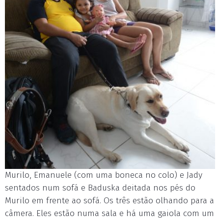
Murilo, Emanuele (com uma boneca no colo) e Jady
sentados num sofá e Baduska deitada nos pés do
Murilo em frente ao sofá. Os três estão olhando para a
câmera. Eles estão numa sala e há uma gaiola com um