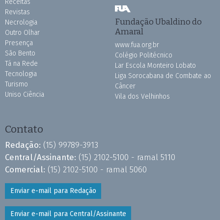
Receitas
Revistas
Fundação Ubaldino do
Necrologia
Amaral
Outro Olhar
Presença
www.fua.org.br
São Bento
Colégio Politécnico
Tá na Rede
Lar Escola Monteiro Lobato
Tecnologia
Liga Sorocabana de Combate ao
Turismo
Câncer
Uniso Ciência
Vila dos Velhinhos
Contato
Redação:
(15) 99789-3913
Central/Assinante:
(15) 2102-5100 - ramal 5110
Comercial:
(15) 2102-5100 - ramal 5060
Enviar e-mail para Redação
Enviar e-mail para Central/Assinante