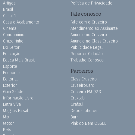
Artigos
Política de Privacidade
Brasil
Fale conosco
Canal 1
Casa e Acabamento
Fale com o Cruzeiro
Cinema
Atendimento ao Assinante
Condomínios
Anuncie no Cruzeiro
Cruzeirinho
Anuncie no ClassiCruzeiro
Do Leitor
Publicidade Legal
Educação
Repórter Cidadão
Educa Mais Brasil
Trabalhe Conosco
Esporte
Parceiros
Economia
Editorial
ClassiCruzeiro
Exterior
CruzeiroCard
Guia Saúde
Cruzeiro FM 92.3
Informação Livre
CruxLab
Letra Viva
Grafsul
Magnus Futsal
Depositphotos
Mix
Burh
Motor
Pink do Bem OSSEL
Pets