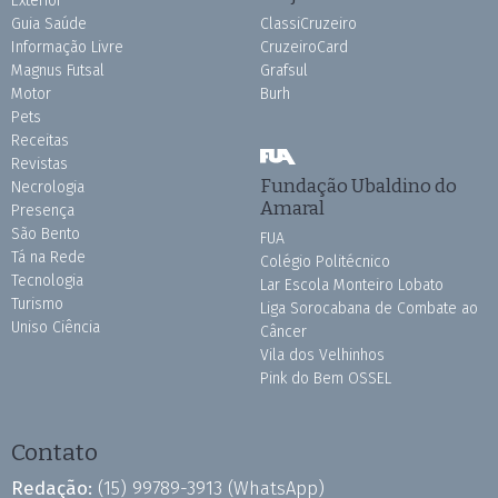
Exterior
Guia Saúde
ClassiCruzeiro
Informação Livre
CruzeiroCard
Magnus Futsal
Grafsul
Motor
Burh
Pets
Receitas
Revistas
Fundação Ubaldino do
Necrologia
Amaral
Presença
São Bento
FUA
Tá na Rede
Colégio Politécnico
Tecnologia
Lar Escola Monteiro Lobato
Turismo
Liga Sorocabana de Combate ao
Uniso Ciência
Câncer
Vila dos Velhinhos
Pink do Bem OSSEL
Contato
Redação:
(15) 99789-3913
(WhatsApp)