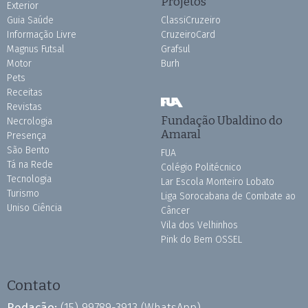
Projetos
Exterior
Guia Saúde
ClassiCruzeiro
Informação Livre
CruzeiroCard
Magnus Futsal
Grafsul
Motor
Burh
Pets
Receitas
Revistas
Fundação Ubaldino do
Necrologia
Amaral
Presença
São Bento
FUA
Tá na Rede
Colégio Politécnico
Tecnologia
Lar Escola Monteiro Lobato
Turismo
Liga Sorocabana de Combate ao
Uniso Ciência
Câncer
Vila dos Velhinhos
Pink do Bem OSSEL
Contato
Redação:
(15) 99789-3913
(WhatsApp)