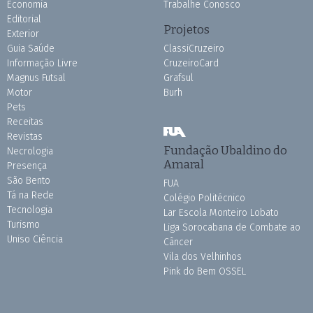
Economia
Trabalhe Conosco
Editorial
Projetos
Exterior
Guia Saúde
ClassiCruzeiro
Informação Livre
CruzeiroCard
Magnus Futsal
Grafsul
Motor
Burh
Pets
Receitas
Revistas
Fundação Ubaldino do
Necrologia
Amaral
Presença
São Bento
FUA
Tá na Rede
Colégio Politécnico
Tecnologia
Lar Escola Monteiro Lobato
Turismo
Liga Sorocabana de Combate ao
Uniso Ciência
Câncer
Vila dos Velhinhos
Pink do Bem OSSEL