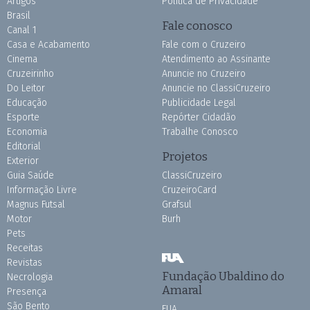
Artigos
Política de Privacidade
Brasil
Fale conosco
Canal 1
Casa e Acabamento
Fale com o Cruzeiro
Cinema
Atendimento ao Assinante
Cruzeirinho
Anuncie no Cruzeiro
Do Leitor
Anuncie no ClassiCruzeiro
Educação
Publicidade Legal
Esporte
Repórter Cidadão
Economia
Trabalhe Conosco
Editorial
Projetos
Exterior
Guia Saúde
ClassiCruzeiro
Informação Livre
CruzeiroCard
Magnus Futsal
Grafsul
Motor
Burh
Pets
Receitas
Revistas
Fundação Ubaldino do
Necrologia
Amaral
Presença
São Bento
FUA