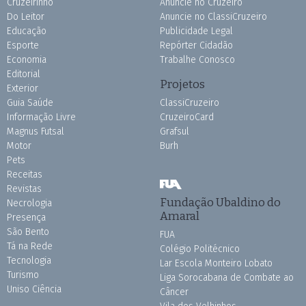
Cruzeirinho
Anuncie no Cruzeiro
Do Leitor
Anuncie no ClassiCruzeiro
Educação
Publicidade Legal
Esporte
Repórter Cidadão
Economia
Trabalhe Conosco
Editorial
Projetos
Exterior
Guia Saúde
ClassiCruzeiro
Informação Livre
CruzeiroCard
Magnus Futsal
Grafsul
Motor
Burh
Pets
Receitas
Revistas
Fundação Ubaldino do
Necrologia
Amaral
Presença
São Bento
FUA
Tá na Rede
Colégio Politécnico
Tecnologia
Lar Escola Monteiro Lobato
Turismo
Liga Sorocabana de Combate ao
Uniso Ciência
Câncer