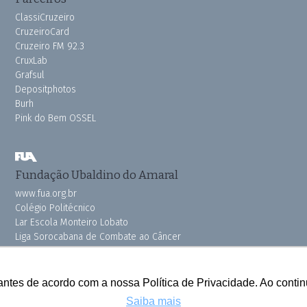
ClassiCruzeiro
CruzeiroCard
Cruzeiro FM 92.3
CruxLab
Grafsul
Depositphotos
Burh
Pink do Bem OSSEL
Fundação Ubaldino do Amaral
www.fua.org.br
Colégio Politécnico
Lar Escola Monteiro Lobato
Liga Sorocabana de Combate ao Câncer
Vila dos Velhinhos
antes de acordo com a nossa Política de Privacidade. Ao cont
Saiba mais