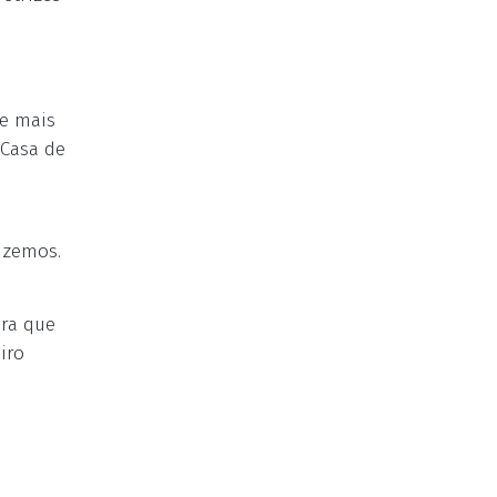
ue mais
 Casa de
izemos.
era que
iro