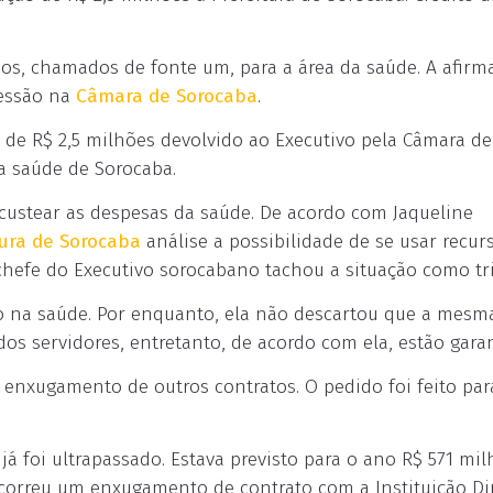
os, chamados de fonte um, para a área da saúde. A afirm
sessão na
Câmara de Sorocaba
.
 de R$ 2,5 milhões devolvido ao Executivo pela Câmara de
da saúde de Sorocaba.
ustear as despesas da saúde. De acordo com Jaqueline
tura de Sorocaba
análise a possibilidade de se usar recur
 chefe do Executivo sorocabano tachou a situação como tri
do na saúde. Por enquanto, ela não descartou que a mesm
os servidores, entretanto, de acordo com ela, estão garan
 enxugamento de outros contratos. O pedido foi feito par
 foi ultrapassado. Estava previsto para o ano R$ 571 mil
ocorreu um enxugamento de contrato com a Instituição Dir