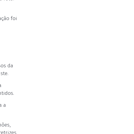
ação foi
sos da
ste.
a
tidos.
a a
hões,
etrizes