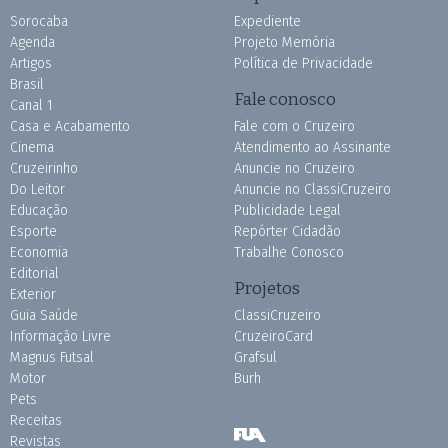
Sorocaba
Expediente
Agenda
Projeto Memória
Artigos
Política de Privacidade
Brasil
Fale conosco
Canal 1
Casa e Acabamento
Fale com o Cruzeiro
Cinema
Atendimento ao Assinante
Cruzeirinho
Anuncie no Cruzeiro
Do Leitor
Anuncie no ClassiCruzeiro
Educação
Publicidade Legal
Esporte
Repórter Cidadão
Economia
Trabalhe Conosco
Editorial
Projetos
Exterior
Guia Saúde
ClassiCruzeiro
Informação Livre
CruzeiroCard
Magnus Futsal
Grafsul
Motor
Burh
Pets
Receitas
Revistas