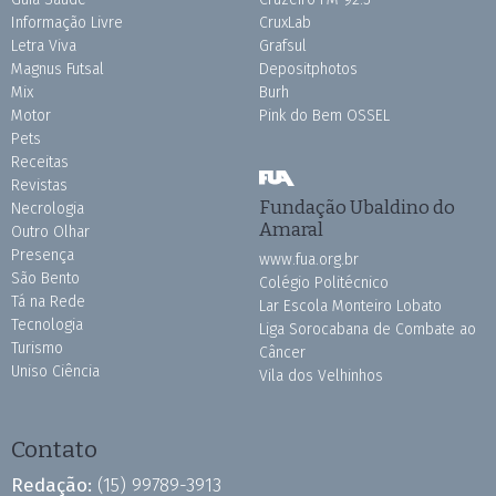
Informação Livre
CruxLab
Letra Viva
Grafsul
Magnus Futsal
Depositphotos
Mix
Burh
Motor
Pink do Bem OSSEL
Pets
Receitas
Revistas
Fundação Ubaldino do
Necrologia
Amaral
Outro Olhar
Presença
www.fua.org.br
São Bento
Colégio Politécnico
Tá na Rede
Lar Escola Monteiro Lobato
Tecnologia
Liga Sorocabana de Combate ao
Turismo
Câncer
Uniso Ciência
Vila dos Velhinhos
Contato
Redação:
(15) 99789-3913