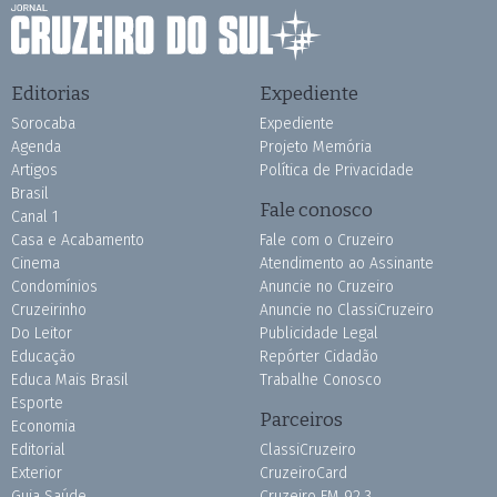
Editorias
Expediente
Sorocaba
Expediente
Agenda
Projeto Memória
Artigos
Política de Privacidade
Brasil
Fale conosco
Canal 1
Casa e Acabamento
Fale com o Cruzeiro
Cinema
Atendimento ao Assinante
Condomínios
Anuncie no Cruzeiro
Cruzeirinho
Anuncie no ClassiCruzeiro
Do Leitor
Publicidade Legal
Educação
Repórter Cidadão
Educa Mais Brasil
Trabalhe Conosco
Esporte
Parceiros
Economia
Editorial
ClassiCruzeiro
Exterior
CruzeiroCard
Guia Saúde
Cruzeiro FM 92.3