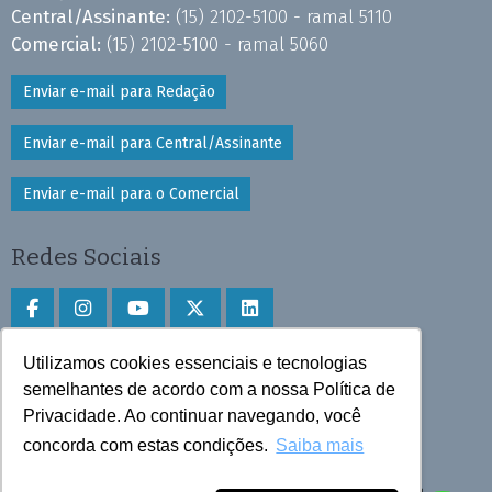
Central/Assinante:
(15) 2102-5100 - ramal 5110
Comercial:
(15) 2102-5100 - ramal 5060
Enviar e-mail para Redação
Enviar e-mail para Central/Assinante
Enviar e-mail para o Comercial
Redes Sociais
Utilizamos cookies essenciais e tecnologias
Faça download do aplicativo
semelhantes de acordo com a nossa Política de
Privacidade. Ao continuar navegando, você
Play Store e App Store
concorda com estas condições.
Saiba mais