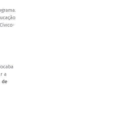
ograma.
ducação
Cívico-
rocaba
r a
a de