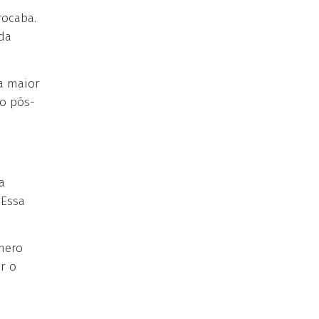
rocaba.
da
a maior
o pós-
a
 Essa
mero
r o