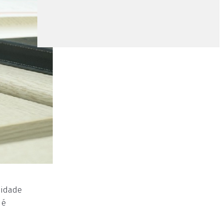
nidade
 é