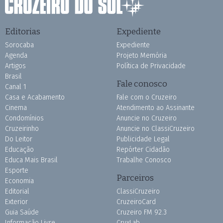
Editorias
Expediente
Sorocaba
Expediente
Agenda
Projeto Memória
Artigos
Política de Privacidade
Brasil
Fale conosco
Canal 1
Casa e Acabamento
Fale com o Cruzeiro
Cinema
Atendimento ao Assinante
Condomínios
Anuncie no Cruzeiro
Cruzeirinho
Anuncie no ClassiCruzeiro
Do Leitor
Publicidade Legal
Educação
Repórter Cidadão
Educa Mais Brasil
Trabalhe Conosco
Esporte
Parceiros
Economia
Editorial
ClassiCruzeiro
Exterior
CruzeiroCard
Guia Saúde
Cruzeiro FM 92.3
Informação Livre
CruxLab