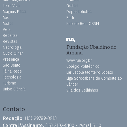
Letra Viva
Grafsul
Magnus Futsal
Depositphotos
Mix
Burh
Motor
Pink do Bem OSSEL
Pets
Receitas
Revistas
Fundação Ubaldino do
Necrologia
Amaral
Outro Olhar
Presença
www.fua.org.br
São Bento
Colégio Politécnico
Tá na Rede
Lar Escola Monteiro Lobato
Tecnologia
Liga Sorocabana de Combate ao
Turismo
Câncer
Uniso Ciência
Vila dos Velhinhos
Contato
Redação:
(15) 99789-3913
Central/Assinante:
(15) 2102-5100 - ramal 5110