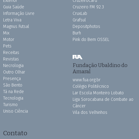
Exterior
CruzeiroCard
Guia Saúde
Cruzeiro FM 92.3
Informação Livre
CruxLab
Letra Viva
Grafsul
Magnus Futsal
Depositphotos
Mix
Burh
Motor
Pink do Bem OSSEL
Pets
Receitas
Revistas
Fundação Ubaldino do
Necrologia
Amaral
Outro Olhar
Presença
www.fua.org.br
São Bento
Colégio Politécnico
Tá na Rede
Lar Escola Monteiro Lobato
Tecnologia
Liga Sorocabana de Combate ao
Turismo
Câncer
Uniso Ciência
Vila dos Velhinhos
Contato