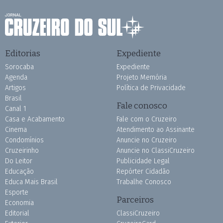
Editorias
Expediente
Sorocaba
Expediente
Agenda
Projeto Memória
Artigos
Política de Privacidade
Brasil
Fale conosco
Canal 1
Casa e Acabamento
Fale com o Cruzeiro
Cinema
Atendimento ao Assinante
Condomínios
Anuncie no Cruzeiro
Cruzeirinho
Anuncie no ClassiCruzeiro
Do Leitor
Publicidade Legal
Educação
Repórter Cidadão
Educa Mais Brasil
Trabalhe Conosco
Esporte
Parceiros
Economia
Editorial
ClassiCruzeiro