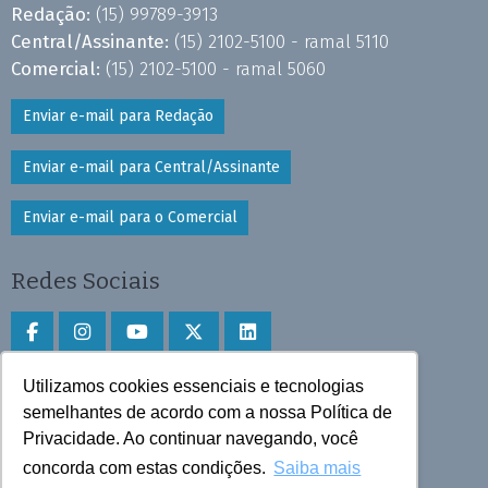
Redação:
(15) 99789-3913
Central/Assinante:
(15) 2102-5100 - ramal 5110
Comercial:
(15) 2102-5100 - ramal 5060
Enviar e-mail para Redação
Enviar e-mail para Central/Assinante
Enviar e-mail para o Comercial
Redes Sociais
Utilizamos cookies essenciais e tecnologias
Faça download do aplicativo
semelhantes de acordo com a nossa Política de
Play Store e App Store
Privacidade. Ao continuar navegando, você
concorda com estas condições.
Saiba mais