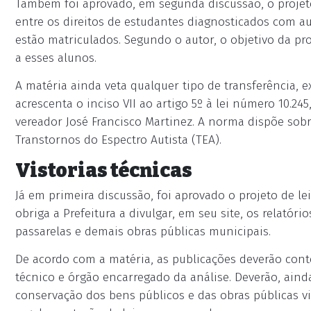
Também foi aprovado, em segunda discussão, o projeto d
entre os direitos de estudantes diagnosticados com a
estão matriculados. Segundo o autor, o objetivo da p
a esses alunos.
A matéria ainda veta qualquer tipo de transferência, ex
acrescenta o inciso VII ao artigo 5º à lei número 10.24
vereador José Francisco Martinez. A norma dispõe sob
Transtornos do Espectro Autista (TEA).
Vistorias técnicas
Já em primeira discussão, foi aprovado o projeto de lei 
obriga a Prefeitura a divulgar, em seu site, os relatóri
passarelas e demais obras públicas municipais.
De acordo com a matéria, as publicações deverão conte
técnico e órgão encarregado da análise. Deverão, aind
conservação dos bens públicos e das obras públicas vi