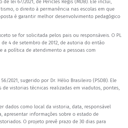
e lei 67/2021, de Péricles Régis (MDB). Ele inclui,
utismo, o direito à permanência nas escolas em que
roposta é garantir melhor desenvolvimento pedagógico
ceto se for solicitada pelos pais ou responsáveis. O PL
5, de 4 de setembro de 2012, de autoria do então
re a política de atendimento a pessoas com
56/2021, sugerido por Dr. Hélio Brasileiro (PSDB). Ele
os de vistorias técnicas realizadas em viadutos, pontes,
r dados como local da vistoria, data, responsável
a, apresentar informações sobre o estado de
storiados. O projeto prevê prazo de 30 dias para