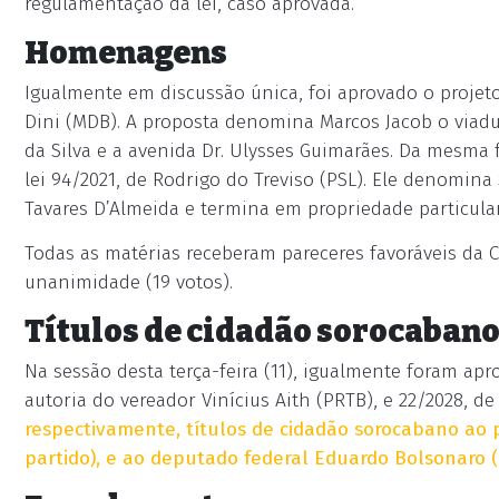
regulamentação da lei, caso aprovada.
Homenagens
Igualmente em discussão única, foi aprovado o projeto
Dini (MDB). A proposta denomina Marcos Jacob o viadu
da Silva e a avenida Dr. Ulysses Guimarães. Da mesma 
lei 94/2021, de Rodrigo do Treviso (PSL). Ele denomin
Tavares D’Almeida e termina em propriedade particular
Todas as matérias receberam pareceres favoráveis da 
unanimidade (19 votos).
Títulos de cidadão sorocaban
Na sessão desta terça-feira (11), igualmente foram apro
autoria do vereador Vinícius Aith (PRTB), e 22/2028, d
respectivamente, títulos de cidadão sorocabano ao p
partido), e ao deputado federal Eduardo Bolsonaro (P