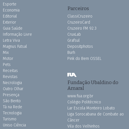
Esporte
Parceiros
Economia
Editorial
ClassiCruzeiro
Exterior
CruzeiroCard
Guia Saúde
Cruzeiro FM 92.3
Informação Livre
CruxLab
Letra Viva
Grafsul
Magnus Futsal
Depositphotos
Mix
Burh
Motor
Pink do Bem OSSEL
Pets
Receitas
Revistas
Fundação Ubaldino do
Necrologia
Amaral
Outro Olhar
Presença
www.fua.org.br
São Bento
Colégio Politécnico
Tá na Rede
Lar Escola Monteiro Lobato
Tecnologia
Liga Sorocabana de Combate ao
Turismo
Câncer
Uniso Ciência
Vila dos Velhinhos