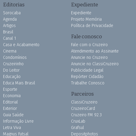
Editorias
Expediente
Sorocaba
Expediente
Agenda
Projeto Memória
Artigos
Política de Privacidade
Brasil
Fale conosco
Canal 1
Casa e Acabamento
Fale com o Cruzeiro
Cinema
Atendimento ao Assinante
Condomínios
Anuncie no Cruzeiro
Cruzeirinho
Anuncie no ClassiCruzeiro
Do Leitor
Publicidade Legal
Educação
Repórter Cidadão
Educa Mais Brasil
Trabalhe Conosco
Esporte
Parceiros
Economia
Editorial
ClassiCruzeiro
Exterior
CruzeiroCard
Guia Saúde
Cruzeiro FM 92.3
Informação Livre
CruxLab
Letra Viva
Grafsul
Magnus Futsal
Depositphotos