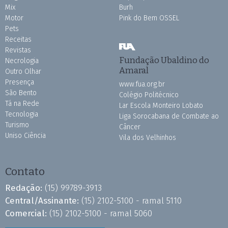
Mix
Burh
Motor
Pink do Bem OSSEL
Pets
Receitas
Revistas
Fundação Ubaldino do
Necrologia
Amaral
Outro Olhar
Presença
www.fua.org.br
São Bento
Colégio Politécnico
Tá na Rede
Lar Escola Monteiro Lobato
Tecnologia
Liga Sorocabana de Combate ao
Turismo
Câncer
Uniso Ciência
Vila dos Velhinhos
Contato
Redação:
(15) 99789-3913
Central/Assinante:
(15) 2102-5100 - ramal 5110
Comercial:
(15) 2102-5100 - ramal 5060