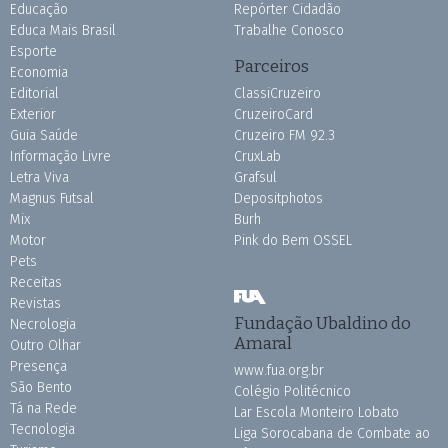
Educação
Repórter Cidadão
Educa Mais Brasil
Trabalhe Conosco
Esporte
Parceiros
Economia
Editorial
ClassiCruzeiro
Exterior
CruzeiroCard
Guia Saúde
Cruzeiro FM 92.3
Informação Livre
CruxLab
Letra Viva
Grafsul
Magnus Futsal
Depositphotos
Mix
Burh
Motor
Pink do Bem OSSEL
Pets
Receitas
Revistas
Fundação Ubaldino do
Necrologia
Amaral
Outro Olhar
Presença
www.fua.org.br
São Bento
Colégio Politécnico
Tá na Rede
Lar Escola Monteiro Lobato
Tecnologia
Liga Sorocabana de Combate ao