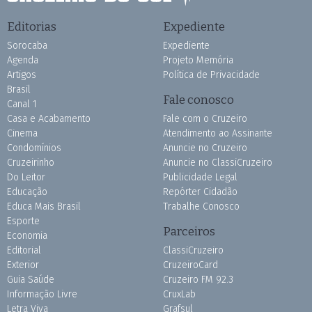
Editorias
Expediente
Sorocaba
Expediente
Agenda
Projeto Memória
Artigos
Política de Privacidade
Brasil
Fale conosco
Canal 1
Casa e Acabamento
Fale com o Cruzeiro
Cinema
Atendimento ao Assinante
Condomínios
Anuncie no Cruzeiro
Cruzeirinho
Anuncie no ClassiCruzeiro
Do Leitor
Publicidade Legal
Educação
Repórter Cidadão
Educa Mais Brasil
Trabalhe Conosco
Esporte
Parceiros
Economia
Editorial
ClassiCruzeiro
Exterior
CruzeiroCard
Guia Saúde
Cruzeiro FM 92.3
Informação Livre
CruxLab
Letra Viva
Grafsul