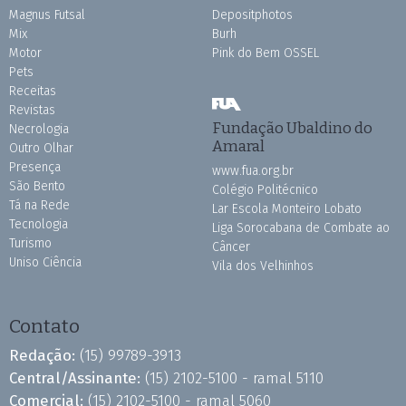
Magnus Futsal
Depositphotos
Mix
Burh
Motor
Pink do Bem OSSEL
Pets
Receitas
Revistas
Fundação Ubaldino do
Necrologia
Amaral
Outro Olhar
Presença
www.fua.org.br
São Bento
Colégio Politécnico
Tá na Rede
Lar Escola Monteiro Lobato
Tecnologia
Liga Sorocabana de Combate ao
Turismo
Câncer
Uniso Ciência
Vila dos Velhinhos
Contato
Redação:
(15) 99789-3913
Central/Assinante:
(15) 2102-5100 - ramal 5110
Comercial:
(15) 2102-5100 - ramal 5060