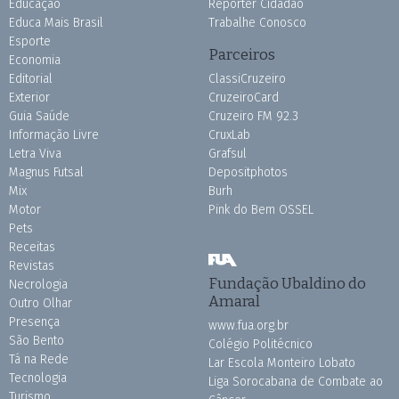
Educação
Repórter Cidadão
Educa Mais Brasil
Trabalhe Conosco
Esporte
Parceiros
Economia
Editorial
ClassiCruzeiro
Exterior
CruzeiroCard
Guia Saúde
Cruzeiro FM 92.3
Informação Livre
CruxLab
Letra Viva
Grafsul
Magnus Futsal
Depositphotos
Mix
Burh
Motor
Pink do Bem OSSEL
Pets
Receitas
Revistas
Fundação Ubaldino do
Necrologia
Amaral
Outro Olhar
Presença
www.fua.org.br
São Bento
Colégio Politécnico
Tá na Rede
Lar Escola Monteiro Lobato
Tecnologia
Liga Sorocabana de Combate ao
Turismo