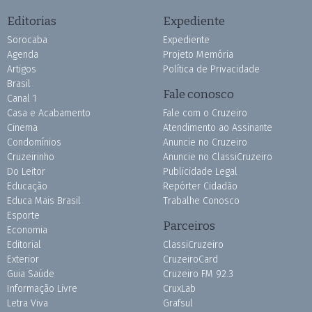
Editorias
Expediente
Sorocaba
Expediente
Agenda
Projeto Memória
Artigos
Política de Privacidade
Brasil
Fale conosco
Canal 1
Casa e Acabamento
Fale com o Cruzeiro
Cinema
Atendimento ao Assinante
Condomínios
Anuncie no Cruzeiro
Cruzeirinho
Anuncie no ClassiCruzeiro
Do Leitor
Publicidade Legal
Educação
Repórter Cidadão
Educa Mais Brasil
Trabalhe Conosco
Esporte
Parceiros
Economia
Editorial
ClassiCruzeiro
Exterior
CruzeiroCard
Guia Saúde
Cruzeiro FM 92.3
Informação Livre
CruxLab
Letra Viva
Grafsul