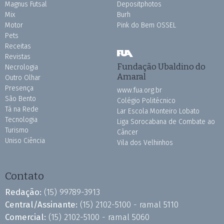
Magnus Futsal
Depositphotos
Mix
Burh
Motor
Pink do Bem OSSEL
Pets
Receitas
Revistas
Fundação Ubaldino do
Necrologia
Amaral
Outro Olhar
Presença
www.fua.org.br
São Bento
Colégio Politécnico
Tá na Rede
Lar Escola Monteiro Lobato
Tecnologia
Liga Sorocabana de Combate ao
Turismo
Câncer
Uniso Ciência
Vila dos Velhinhos
Contato
Redação:
(15) 99789-3913
Central/Assinante:
(15) 2102-5100 - ramal 5110
Comercial:
(15) 2102-5100 - ramal 5060