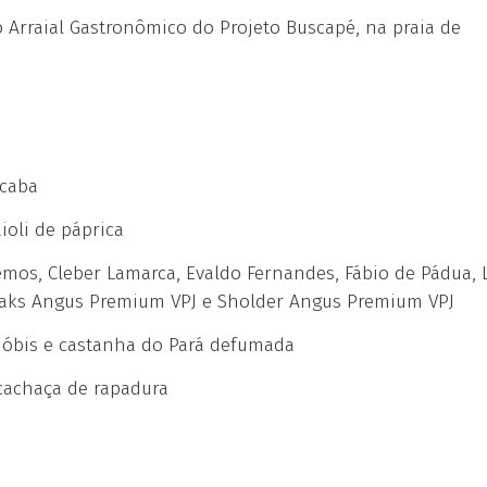
o Arraial Gastronômico do Projeto Buscapé, na praia de
icaba
ioli de páprica
Lemos, Cleber Lamarca, Evaldo Fernandes, Fábio de Pádua,
Steaks Angus Premium VPJ e Sholder Angus Premium VPJ
nóbis e castanha do Pará defumada
cachaça de rapadura