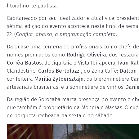
litoral norte paulista.
Capitaneado por seu idealizador e atual vice-presidente
sétima edição do evento acontece neste final de semana
22. (C
onfira, abaixo, a programação completa).
Da quase uma centena de profissionais como chefs de
nomes premiados como
Rodrigo Oliveira
, dos restaur
Corrêa Bastos
, do Jiquitaia e Vista Ibirapuera;
Ivan Ra
Clandestino;
Carlos Bertolazz
i, do Zena Caffé;
Dalton
confeiteira
Marilia Zylbersztajn
, da bierommelière
Car
artesanais brasileiras, e a sommelière de vinhos
Danie
Da região de Sorocaba marca presença no evento o c
que também é proprietário da Mondiale Massas. O cuo
de porqueta recheada na sexta e no sábado.