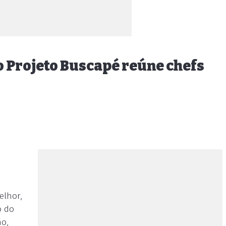
o Projeto Buscapé reúne chefs
elhor,
o do
ão,