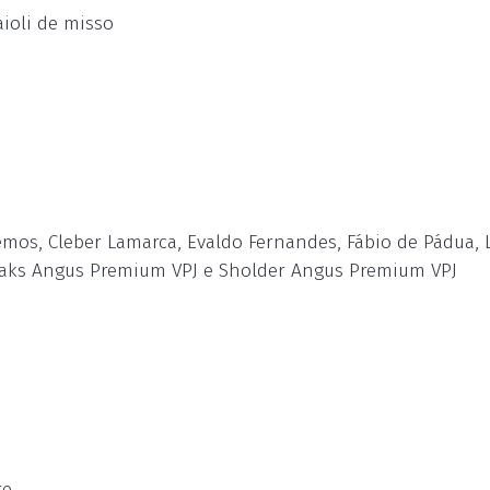
ioli de misso
Lemos, Cleber Lamarca, Evaldo Fernandes, Fábio de Pádua,
Steaks Angus Premium VPJ e Sholder Angus Premium VPJ
te