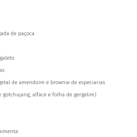
lgada de paçoca
 galeto
as
getal de amendoim e brownie de especiarias
gotchujang, alface e folha de gergelim)
 pimenta