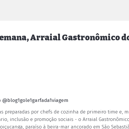
e semana, Arraial Gastronômico d
o
@blog1gole1garfada1viagem
as preparadas por chefs de cozinha de primeiro time e, m
io, inclusão e promoção sociais - o Arraial Gastronômic
Boiçucanga, paraíso à beira-mar ancorado em São Sebasti