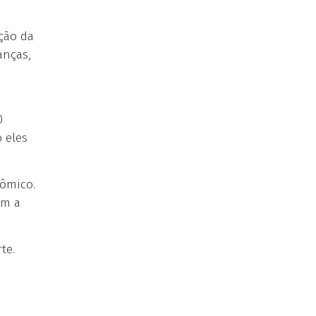
ução da
anças,
0
 eles
nômico.
em a
te.