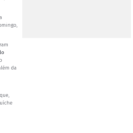
a
domingo,
uram
lo
o
 além da
oque,
duíche