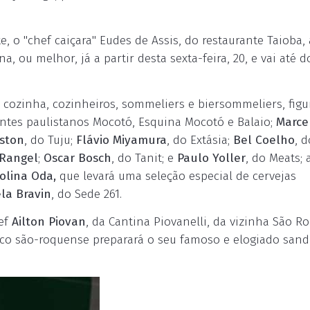
, o "chef caiçara" Eudes de Assis, do restaurante Taioba, 
, ou melhor, já a partir desta sexta-feira, 20, e vai até 
 cozinha, cozinheiros, sommeliers e biersommeliers, fig
antes paulistanos Mocotó, Esquina Mocotó e Balaio;
Marce
lston
, do Tuju;
Flávio Miyamura
, do Extásia;
Bel Coelho
, d
 Rangel
;
Oscar Bosch
, do Tanit; e
Paulo Yoller
, do Meats;
olina Oda,
que levará uma seleção especial de cervejas
la Bravin
, do Sede 261.
hef
Ailton Piovan
, da Cantina Piovanelli, da vizinha São R
co são-roquense preparará o seu famoso e elogiado san