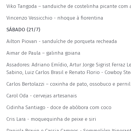
Viko Tangoda – sanduiche de costelinha picante com a
Vincenzo Vessicchio - nhoque à fiorentina
SÁBADO (21/7)
Ailton Piovan - sanduíche de porqueta recheada
Aimar de Paula – galinha goiana
Assadores: Adriano Emídio, Artur Jorge Sigrist Ferraz 
Sabino, Luiz Carlos Brasil e Renato Florio - Cowboy 
Carlos Bertolazzi – coxinha de pato, ossobuco e pernil
Carol Oda - cervejas artesanais
Cidinha Santiago - doce de abóbora com coco
Cris Lara - moquequinha de peixe e siri
Daniela Bravin e Cassia Campos - Sommelière Itineran