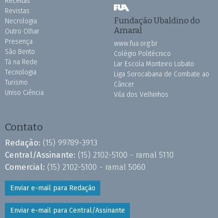
Receitas
Revistas
Fundação Ubaldino do
Necrologia
Amaral
Outro Olhar
Presença
www.fua.org.br
São Bento
Colégio Politécnico
Tá na Rede
Lar Escola Monteiro Lobato
Tecnologia
Liga Sorocabana de Combate ao
Turismo
Câncer
Uniso Ciência
Vila dos Velhinhos
Contato
Redação:
(15) 99789-3913
Central/Assinante:
(15) 2102-5100 - ramal 5110
Comercial:
(15) 2102-5100 - ramal 5060
Enviar e-mail para Redação
Enviar e-mail para Central/Assinante