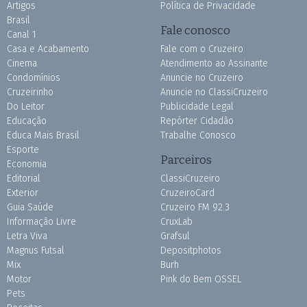
Artigos
Política de Privacidade
Brasil
Fale conosco
Canal 1
Casa e Acabamento
Fale com o Cruzeiro
Cinema
Atendimento ao Assinante
Condomínios
Anuncie no Cruzeiro
Cruzeirinho
Anuncie no ClassiCruzeiro
Do Leitor
Publicidade Legal
Educação
Repórter Cidadão
Educa Mais Brasil
Trabalhe Conosco
Esporte
Parceiros
Economia
Editorial
ClassiCruzeiro
Exterior
CruzeiroCard
Guia Saúde
Cruzeiro FM 92.3
Informação Livre
CruxLab
Letra Viva
Grafsul
Magnus Futsal
Depositphotos
Mix
Burh
Motor
Pink do Bem OSSEL
Pets