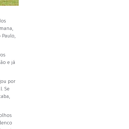
dos
emana,
 Paulo,
ros
ão e já
gou por
l. Se
caba,
 olhos
elenco