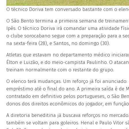
O técnico Doriva tem conversado bastante com o elenc
O São Bento termina a primeira semana de treinament
Ipês. O técnico Doriva irá comandar uma atividade físi
o clube sorocabano segue com a preparação para a seq
na sexta-feira (28), e Santos, no domingo (30).
Atletas que estavam no departamento médico iniciaram
Élton e Luizão, e do meio-campista Paulinho. O atacant
treinam normalmente com o restante do grupo.
O elenco terá mudanças. Um reforço já foi anunciado:
empréstimo até o final do ano. A primeira saída é de 
contratado em definitivo pelos portugueses, o São Be
donos dos direitos econômicos do jogador, em função d
A diretoria beneditina já buscava reforços no mercado
também se voltam para goleiros. Henal e Paulo Vitor s