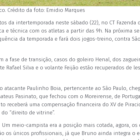
o. Crédito da foto: Emidio Marques
os da intertemporada neste sábado (22), no CT Fazenda 
ca e técnica com os atletas a partir das 9h. Na próxima s
uência da temporada e fará dois jogos-treino, contra São
 a fase de transição, casos do goleiro Henal, dos zaguei
e Rafael Silva e o volante Feijão estão recuperados de les
 o atacante Paulinho Boia, pertencente ao São Paulo, che
Mateus Pasinato, que fechou com o Moreirense, de Portuga
nto receberá uma compensação financeira do XV de Piraci
o “direito de vitrine”.
. Um meio-campista era a posição mais cotada, agora, os
ão os únicos profissionais, já que Bruno ainda integra o 