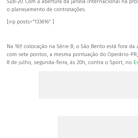
Sub-20. Com a abertura da janela internacional na pró
o planejamento de contratações.
[irp posts="133616" ]
Na 16ª colocação na Série B, o São Bento está fora da
com sete pontos, a mesma pontuação do Operário-PR, 
8 de julho, segunda-feira, às 20h, contra o Sport, no
E