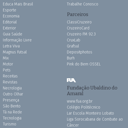
Educa Mais Brasil
Trabalhe Conosco
Esporte
Parceiros
Economia
Editorial
ClassiCruzeiro
Exterior
CruzeiroCard
Guia Saúde
Cruzeiro FM 92.3
Informação Livre
CruxLab
Letra Viva
Grafsul
Magnus Futsal
Depositphotos
Mix
Burh
Motor
Pink do Bem OSSEL
Pets
Receitas
Revistas
Fundação Ubaldino do
Necrologia
Amaral
Outro Olhar
Presença
www.fua.org.br
São Bento
Colégio Politécnico
Tá na Rede
Lar Escola Monteiro Lobato
Tecnologia
Liga Sorocabana de Combate ao
Turismo
Câncer