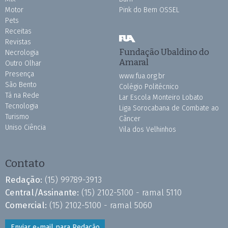
Motor
Pink do Bem OSSEL
Pets
Receitas
Revistas
Fundação Ubaldino do
Necrologia
Amaral
Outro Olhar
Presença
www.fua.org.br
São Bento
Colégio Politécnico
Tá na Rede
Lar Escola Monteiro Lobato
Tecnologia
Liga Sorocabana de Combate ao
Turismo
Câncer
Uniso Ciência
Vila dos Velhinhos
Contato
Redação:
(15) 99789-3913
Central/Assinante:
(15) 2102-5100 - ramal 5110
Comercial:
(15) 2102-5100 - ramal 5060
Enviar e-mail para Redação