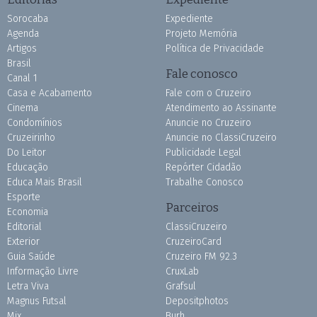
Sorocaba
Expediente
Agenda
Projeto Memória
Artigos
Política de Privacidade
Brasil
Fale conosco
Canal 1
Casa e Acabamento
Fale com o Cruzeiro
Cinema
Atendimento ao Assinante
Condomínios
Anuncie no Cruzeiro
Cruzeirinho
Anuncie no ClassiCruzeiro
Do Leitor
Publicidade Legal
Educação
Repórter Cidadão
Educa Mais Brasil
Trabalhe Conosco
Esporte
Parceiros
Economia
Editorial
ClassiCruzeiro
Exterior
CruzeiroCard
Guia Saúde
Cruzeiro FM 92.3
Informação Livre
CruxLab
Letra Viva
Grafsul
Magnus Futsal
Depositphotos
Mix
Burh