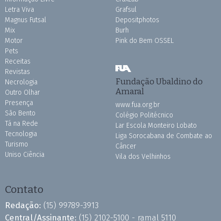
Letra Viva
Grafsul
Magnus Futsal
Depositphotos
Mix
Burh
Motor
Pink do Bem OSSEL
Pets
Receitas
Revistas
Fundação Ubaldino do
Necrologia
Amaral
Outro Olhar
Presença
www.fua.org.br
São Bento
Colégio Politécnico
Tá na Rede
Lar Escola Monteiro Lobato
Tecnologia
Liga Sorocabana de Combate ao
Turismo
Câncer
Uniso Ciência
Vila dos Velhinhos
Contato
Redação:
(15) 99789-3913
Central/Assinante:
(15) 2102-5100 - ramal 5110