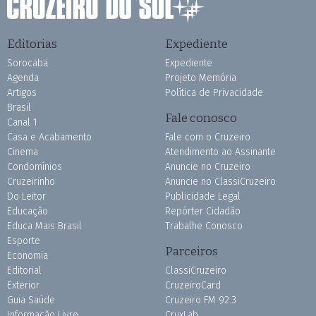
Editorias
Expediente
Sorocaba
Expediente
Agenda
Projeto Memória
Artigos
Política de Privacidade
Brasil
Fale conosco
Canal 1
Casa e Acabamento
Fale com o Cruzeiro
Cinema
Atendimento ao Assinante
Condomínios
Anuncie no Cruzeiro
Cruzeirinho
Anuncie no ClassiCruzeiro
Do Leitor
Publicidade Legal
Educação
Repórter Cidadão
Educa Mais Brasil
Trabalhe Conosco
Esporte
Parceiros
Economia
Editorial
ClassiCruzeiro
Exterior
CruzeiroCard
Guia Saúde
Cruzeiro FM 92.3
Informação Livre
CruxLab