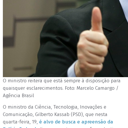
O ministro reitera que está sempre à disposição para
quaisquer esclarecimentos. Foto: Marcelo Camargo /
Agência Brasil
O ministro da Ciência, Tecnologia, Inovações e
Comunicação, Gilberto Kassab (PSD), que nesta
quarta-feira, 19,
é alvo de busca e apreensão da