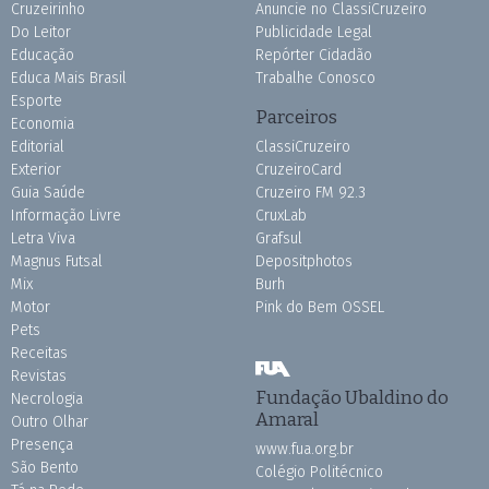
Cruzeirinho
Anuncie no ClassiCruzeiro
Do Leitor
Publicidade Legal
Educação
Repórter Cidadão
Educa Mais Brasil
Trabalhe Conosco
Esporte
Parceiros
Economia
Editorial
ClassiCruzeiro
Exterior
CruzeiroCard
Guia Saúde
Cruzeiro FM 92.3
Informação Livre
CruxLab
Letra Viva
Grafsul
Magnus Futsal
Depositphotos
Mix
Burh
Motor
Pink do Bem OSSEL
Pets
Receitas
Revistas
Fundação Ubaldino do
Necrologia
Amaral
Outro Olhar
Presença
www.fua.org.br
São Bento
Colégio Politécnico