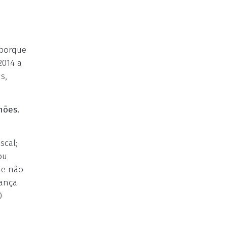
 porque
2014 a
s,
hões.
scal;
ou
ue não
rança
0