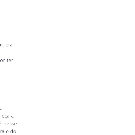
r. Era
or ter
a
meça a
É nesse
ra e do