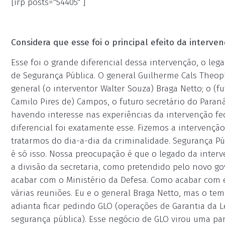
[irp posts="54405" ]
Considera que esse foi o principal efeito da interve
Esse foi o grande diferencial dessa intervenção, o leg
de Segurança Pública. O general Guilherme Cals Theoph
general (o interventor Walter Souza) Braga Netto; o (f
Camilo Pires de) Campos, o futuro secretário do Paraná
havendo interesse nas experiências da intervenção fed
diferencial foi exatamente esse. Fizemos a intervençã
tratarmos do dia-a-dia da criminalidade. Segurança Pú
é só isso. Nossa preocupação é que o legado da inter
a divisão da secretaria, como pretendido pelo novo go
acabar com o Ministério da Defesa. Como acabar com es
várias reuniões. Eu e o general Braga Netto, mas o te
adianta ficar pedindo GLO (operações de Garantia da
segurança pública). Esse negócio de GLO virou uma pa