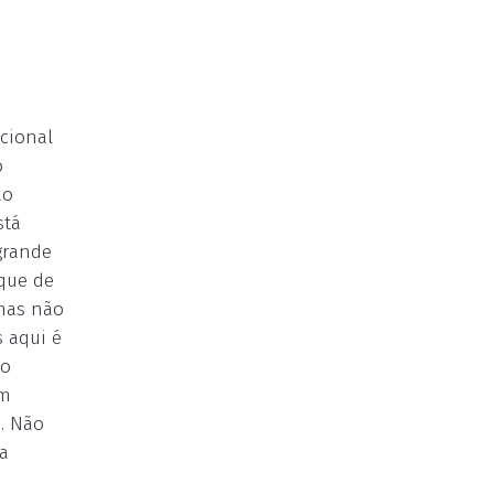
acional
o
ão
stá
grande
 que de
 mas não
 aqui é
mo
em
o. Não
a