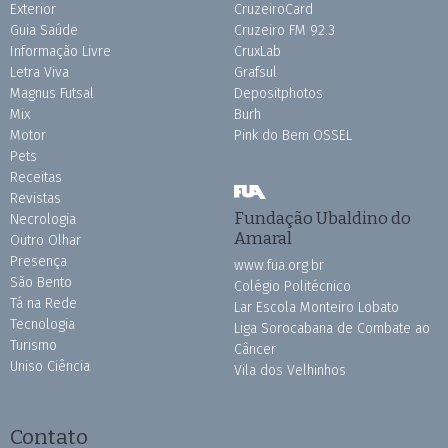
Exterior
CruzeiroCard
Guia Saúde
Cruzeiro FM 92.3
Informação Livre
CruxLab
Letra Viva
Grafsul
Magnus Futsal
Depositphotos
Mix
Burh
Motor
Pink do Bem OSSEL
Pets
Receitas
Revistas
Fundação Ubaldino do
Necrologia
Amaral
Outro Olhar
Presença
www.fua.org.br
São Bento
Colégio Politécnico
Tá na Rede
Lar Escola Monteiro Lobato
Tecnologia
Liga Sorocabana de Combate ao
Turismo
Câncer
Uniso Ciência
Vila dos Velhinhos
Contato