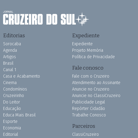
Editorias
Expediente
Sorocaba
Expediente
Agenda
Projeto Memória
Artigos
Política de Privacidade
Brasil
Fale conosco
Canal 1
Casa e Acabamento
Fale com o Cruzeiro
Cinema
Atendimento ao Assinante
Condomínios
Anuncie no Cruzeiro
Cruzeirinho
Anuncie no ClassiCruzeiro
Do Leitor
Publicidade Legal
Educação
Repórter Cidadão
Educa Mais Brasil
Trabalhe Conosco
Esporte
Parceiros
Economia
Editorial
ClassiCruzeiro