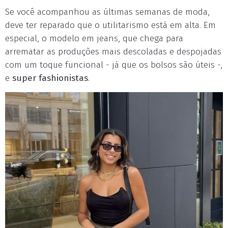
Se você acompanhou as últimas semanas de moda,
deve ter reparado que o utilitarismo está em alta. Em
especial, o modelo em jeans, que chega para
arrematar as produções mais descoladas e despojadas
com um toque funcional - já que os bolsos são úteis -,
e
super fashionistas
.