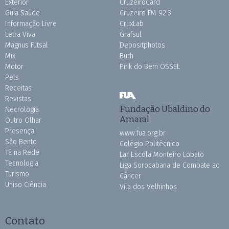
Exterior
CruzeiroCard
Guia Saúde
Cruzeiro FM 92.3
Informação Livre
CruxLab
Letra Viva
Grafsul
Magnus Futsal
Depositphotos
Mix
Burh
Motor
Pink do Bem OSSEL
Pets
Receitas
Revistas
Fundação Ubaldino do
Necrologia
Amaral
Outro Olhar
Presença
www.fua.org.br
São Bento
Colégio Politécnico
Tá na Rede
Lar Escola Monteiro Lobato
Tecnologia
Liga Sorocabana de Combate ao
Turismo
Câncer
Uniso Ciência
Vila dos Velhinhos
Contato