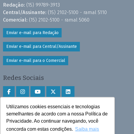
Redação:
(15) 99789-3913
Central/Assinante:
(15) 2102-5100 - ramal 5110
Comercial:
(15) 2102-5100 - ramal 5060
Enviar e-mail para Redação
Enviar e-mail para Central/Assinante
Enviar e-mail para o Comercial
Redes Sociais
Utilizamos cookies essenciais e tecnologias
Faça download do aplicativo
semelhantes de acordo com a nossa Política de
Privacidade. Ao continuar navegando, você
Play Store e App Store
concorda com estas condições.
Saiba mais