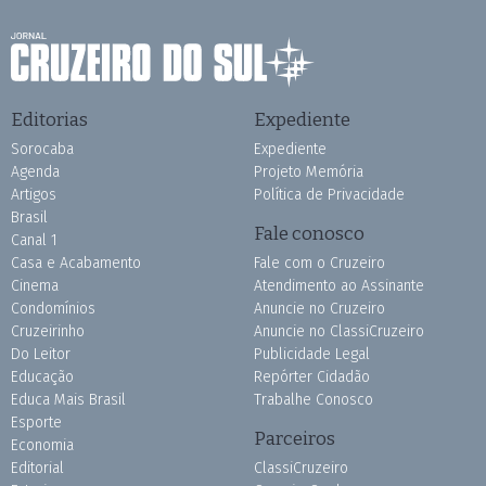
Editorias
Expediente
Sorocaba
Expediente
Agenda
Projeto Memória
Artigos
Política de Privacidade
Brasil
Fale conosco
Canal 1
Casa e Acabamento
Fale com o Cruzeiro
Cinema
Atendimento ao Assinante
Condomínios
Anuncie no Cruzeiro
Cruzeirinho
Anuncie no ClassiCruzeiro
Do Leitor
Publicidade Legal
Educação
Repórter Cidadão
Educa Mais Brasil
Trabalhe Conosco
Esporte
Parceiros
Economia
Editorial
ClassiCruzeiro