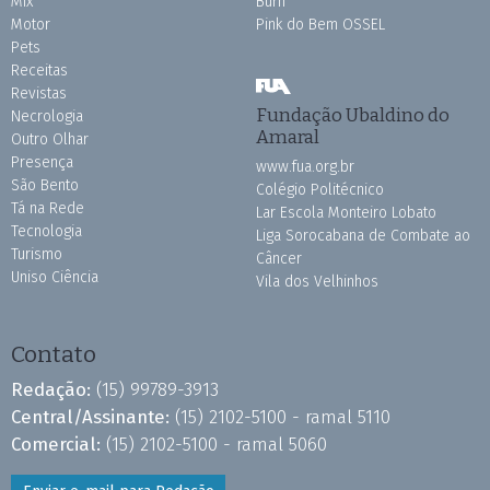
Mix
Burh
Motor
Pink do Bem OSSEL
Pets
Receitas
Revistas
Fundação Ubaldino do
Necrologia
Amaral
Outro Olhar
Presença
www.fua.org.br
São Bento
Colégio Politécnico
Tá na Rede
Lar Escola Monteiro Lobato
Tecnologia
Liga Sorocabana de Combate ao
Turismo
Câncer
Uniso Ciência
Vila dos Velhinhos
Contato
Redação:
(15) 99789-3913
Central/Assinante:
(15) 2102-5100 - ramal 5110
Comercial:
(15) 2102-5100 - ramal 5060