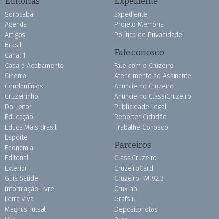
Editorias
Expediente
Sorocaba
Expediente
Agenda
Projeto Memória
Artigos
Política de Privacidade
Brasil
Fale conosco
Canal 1
Casa e Acabamento
Fale com o Cruzeiro
Cinema
Atendimento ao Assinante
Condomínios
Anuncie no Cruzeiro
Cruzeirinho
Anuncie no ClassiCruzeiro
Do Leitor
Publicidade Legal
Educação
Repórter Cidadão
Educa Mais Brasil
Trabalhe Conosco
Esporte
Parceiros
Economia
Editorial
ClassiCruzeiro
Exterior
CruzeiroCard
Guia Saúde
Cruzeiro FM 92.3
Informação Livre
CruxLab
Letra Viva
Grafsul
Magnus Futsal
Depositphotos