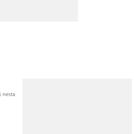
l
nesta