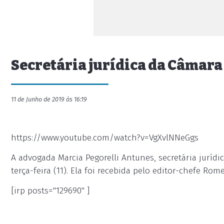
Secretária jurídica da Câmara 
11 de Junho de 2019 às 16:19
https://www.youtube.com/watch?v=VgXvlNNeGgs
A advogada Marcia Pegorelli Antunes, secretária jurídi
terça-feira (11). Ela foi recebida pelo editor-chefe Rom
[irp posts="129690" ]