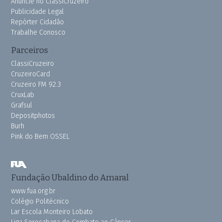
Anuncie no ClassiCruzeiro
Publicidade Legal
Repórter Cidadão
Trabalhe Conosco
Parceiros
ClassiCruzeiro
CruzeiroCard
Cruzeiro FM 92.3
CruxLab
Grafsul
Depositphotos
Burh
Pink do Bem OSSEL
Fundação Ubaldino do Amaral
www.fua.org.br
Colégio Politécnico
Lar Escola Monteiro Lobato