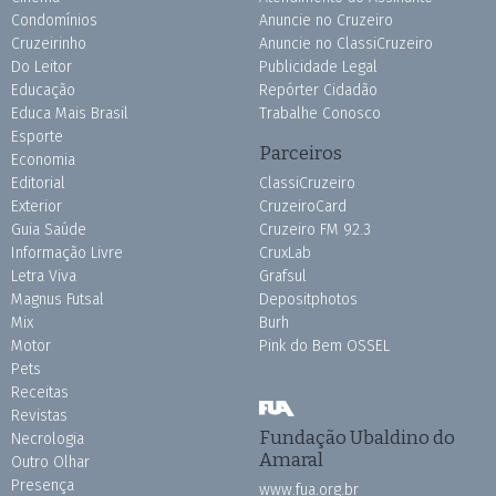
Condomínios
Anuncie no Cruzeiro
Cruzeirinho
Anuncie no ClassiCruzeiro
Do Leitor
Publicidade Legal
Educação
Repórter Cidadão
Educa Mais Brasil
Trabalhe Conosco
Esporte
Parceiros
Economia
Editorial
ClassiCruzeiro
Exterior
CruzeiroCard
Guia Saúde
Cruzeiro FM 92.3
Informação Livre
CruxLab
Letra Viva
Grafsul
Magnus Futsal
Depositphotos
Mix
Burh
Motor
Pink do Bem OSSEL
Pets
Receitas
Revistas
Fundação Ubaldino do
Necrologia
Amaral
Outro Olhar
Presença
www.fua.org.br