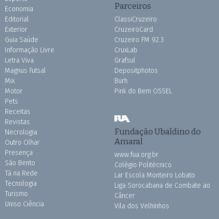
Parceiros
Economia
Editorial
ClassiCruzeiro
Exterior
CruzeiroCard
Guia Saúde
Cruzeiro FM 92.3
Informação Livre
CruxLab
Letra Viva
Grafsul
Magnus Futsal
Depositphotos
Mix
Burh
Motor
Pink do Bem OSSEL
Pets
Receitas
Revistas
Fundação Ubaldino do
Necrologia
Amaral
Outro Olhar
Presença
www.fua.org.br
São Bento
Colégio Politécnico
Tá na Rede
Lar Escola Monteiro Lobato
Tecnologia
Liga Sorocabana de Combate ao
Turismo
Câncer
Uniso Ciência
Vila dos Velhinhos