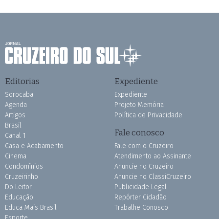
Editorias
Expediente
Sorocaba
Expediente
Agenda
Projeto Memória
Artigos
Política de Privacidade
Brasil
Fale conosco
Canal 1
Casa e Acabamento
Fale com o Cruzeiro
Cinema
Atendimento ao Assinante
Condomínios
Anuncie no Cruzeiro
Cruzeirinho
Anuncie no ClassiCruzeiro
Do Leitor
Publicidade Legal
Educação
Repórter Cidadão
Educa Mais Brasil
Trabalhe Conosco
Esporte