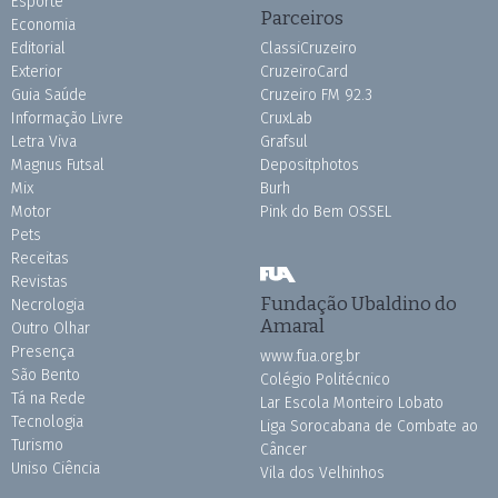
Esporte
Parceiros
Economia
Editorial
ClassiCruzeiro
Exterior
CruzeiroCard
Guia Saúde
Cruzeiro FM 92.3
Informação Livre
CruxLab
Letra Viva
Grafsul
Magnus Futsal
Depositphotos
Mix
Burh
Motor
Pink do Bem OSSEL
Pets
Receitas
Revistas
Fundação Ubaldino do
Necrologia
Amaral
Outro Olhar
Presença
www.fua.org.br
São Bento
Colégio Politécnico
Tá na Rede
Lar Escola Monteiro Lobato
Tecnologia
Liga Sorocabana de Combate ao
Turismo
Câncer
Uniso Ciência
Vila dos Velhinhos