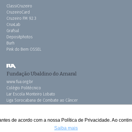
ClassiCruzeiro
CruzeiroCard
Cruzeiro FM 92.3
CruxLab
Grafsul
Depositphotos
Burh
Pink do Bem OSSEL
Fundação Ubaldino do Amaral
www.fua.org.br
Colégio Politécnico
Lar Escola Monteiro Lobato
Liga Sorocabana de Combate ao Câncer
Vila dos Velhinhos
antes de acordo com a nossa Política de Privacidade. Ao cont
Saiba mais