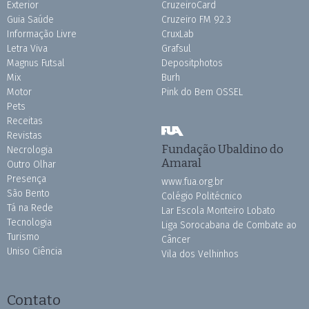
Exterior
CruzeiroCard
Guia Saúde
Cruzeiro FM 92.3
Informação Livre
CruxLab
Letra Viva
Grafsul
Magnus Futsal
Depositphotos
Mix
Burh
Motor
Pink do Bem OSSEL
Pets
Receitas
Revistas
Fundação Ubaldino do
Necrologia
Amaral
Outro Olhar
Presença
www.fua.org.br
São Bento
Colégio Politécnico
Tá na Rede
Lar Escola Monteiro Lobato
Tecnologia
Liga Sorocabana de Combate ao
Turismo
Câncer
Uniso Ciência
Vila dos Velhinhos
Contato