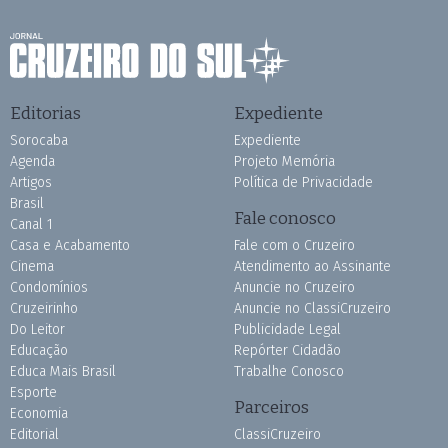
Editorias
Expediente
Sorocaba
Expediente
Agenda
Projeto Memória
Artigos
Política de Privacidade
Brasil
Fale conosco
Canal 1
Casa e Acabamento
Fale com o Cruzeiro
Cinema
Atendimento ao Assinante
Condomínios
Anuncie no Cruzeiro
Cruzeirinho
Anuncie no ClassiCruzeiro
Do Leitor
Publicidade Legal
Educação
Repórter Cidadão
Educa Mais Brasil
Trabalhe Conosco
Esporte
Parceiros
Economia
Editorial
ClassiCruzeiro