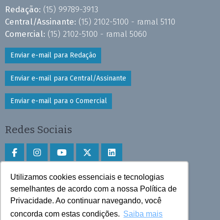
Redação:
(15) 99789-3913
Central/Assinante:
(15) 2102-5100 - ramal 5110
Comercial:
(15) 2102-5100 - ramal 5060
Enviar e-mail para Redação
Enviar e-mail para Central/Assinante
Enviar e-mail para o Comercial
Redes Sociais
Utilizamos cookies essenciais e tecnologias
Faça download do aplicativo
semelhantes de acordo com a nossa Política de
Play Store e App Store
Privacidade. Ao continuar navegando, você
concorda com estas condições.
Saiba mais