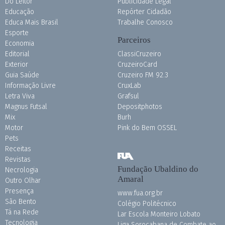
Do Leitor
Publicidade Legal
Educação
Repórter Cidadão
Educa Mais Brasil
Trabalhe Conosco
Esporte
Parceiros
Economia
Editorial
ClassiCruzeiro
Exterior
CruzeiroCard
Guia Saúde
Cruzeiro FM 92.3
Informação Livre
CruxLab
Letra Viva
Grafsul
Magnus Futsal
Depositphotos
Mix
Burh
Motor
Pink do Bem OSSEL
Pets
Receitas
Revistas
Fundação Ubaldino do
Necrologia
Amaral
Outro Olhar
Presença
www.fua.org.br
São Bento
Colégio Politécnico
Tá na Rede
Lar Escola Monteiro Lobato
Tecnologia
Liga Sorocabana de Combate ao