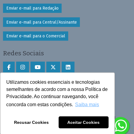
Enviar e-mail para Redação
Enviar e-mail para Central/Assinante
Enviar e-mail para o Comercial
Redes Sociais
Utilizamos cookies essenciais e tecnologias
Faça download do aplicativo
semelhantes de acordo com a nossa Política de
Privacidade. Ao continuar navegando, você
Play Store e App Store
concorda com estas condições.
Saiba mais
Todos os direitos reservados © 2025 Cruzeiro do Sul
Recusar Cookies
Aceitar Cookies