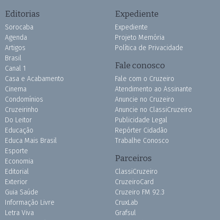
Editorias
Expediente
Sorocaba
Expediente
Agenda
Projeto Memória
Artigos
Política de Privacidade
Brasil
Fale conosco
Canal 1
Casa e Acabamento
Fale com o Cruzeiro
Cinema
Atendimento ao Assinante
Condomínios
Anuncie no Cruzeiro
Cruzeirinho
Anuncie no ClassiCruzeiro
Do Leitor
Publicidade Legal
Educação
Repórter Cidadão
Educa Mais Brasil
Trabalhe Conosco
Esporte
Parceiros
Economia
Editorial
ClassiCruzeiro
Exterior
CruzeiroCard
Guia Saúde
Cruzeiro FM 92.3
Informação Livre
CruxLab
Letra Viva
Grafsul