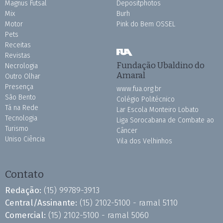
Magnus Futsal
Depositphotos
Mix
Burh
Motor
Pink do Bem OSSEL
Pets
Receitas
Revistas
Fundação Ubaldino do
Necrologia
Amaral
Outro Olhar
Presença
www.fua.org.br
São Bento
Colégio Politécnico
Tá na Rede
Lar Escola Monteiro Lobato
Tecnologia
Liga Sorocabana de Combate ao
Turismo
Câncer
Uniso Ciência
Vila dos Velhinhos
Contato
Redação:
(15) 99789-3913
Central/Assinante:
(15) 2102-5100 - ramal 5110
Comercial:
(15) 2102-5100 - ramal 5060