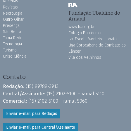
Receitas
Revistas
Fundação Ubaldino do
Necrologia
Amaral
Outro Olhar
Presença
www.fua.org.br
São Bento
Colégio Politécnico
Tá na Rede
Lar Escola Monteiro Lobato
Tecnologia
Liga Sorocabana de Combate ao
Turismo
Câncer
Uniso Ciência
Vila dos Velhinhos
Contato
Redação:
(15) 99789-3913
Central/Assinante:
(15) 2102-5100 - ramal 5110
Comercial:
(15) 2102-5100 - ramal 5060
Enviar e-mail para Redação
Enviar e-mail para Central/Assinante