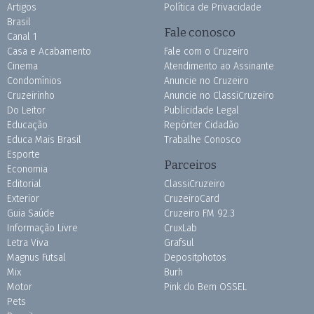
Artigos
Política de Privacidade
Brasil
Fale conosco
Canal 1
Casa e Acabamento
Fale com o Cruzeiro
Cinema
Atendimento ao Assinante
Condomínios
Anuncie no Cruzeiro
Cruzeirinho
Anuncie no ClassiCruzeiro
Do Leitor
Publicidade Legal
Educação
Repórter Cidadão
Educa Mais Brasil
Trabalhe Conosco
Esporte
Parceiros
Economia
Editorial
ClassiCruzeiro
Exterior
CruzeiroCard
Guia Saúde
Cruzeiro FM 92.3
Informação Livre
CruxLab
Letra Viva
Grafsul
Magnus Futsal
Depositphotos
Mix
Burh
Motor
Pink do Bem OSSEL
Pets