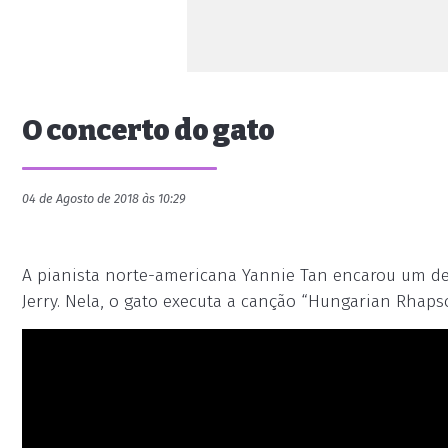
O concerto do gato
04 de Agosto de 2018 às 10:29
A pianista norte-americana Yannie Tan encarou um de
Jerry. Nela, o gato executa a canção “Hungarian Rhapso