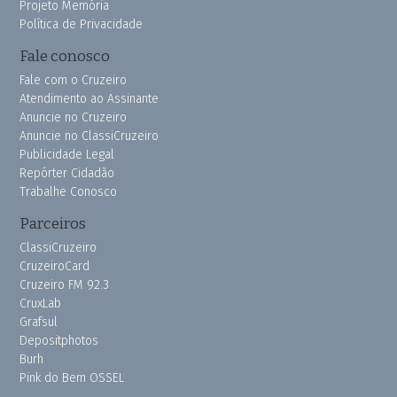
Projeto Memória
Política de Privacidade
Fale conosco
Fale com o Cruzeiro
Atendimento ao Assinante
Anuncie no Cruzeiro
Anuncie no ClassiCruzeiro
Publicidade Legal
Repórter Cidadão
Trabalhe Conosco
Parceiros
ClassiCruzeiro
CruzeiroCard
Cruzeiro FM 92.3
CruxLab
Grafsul
Depositphotos
Burh
Pink do Bem OSSEL