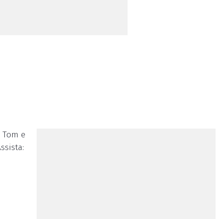
o Tom e
ssista: