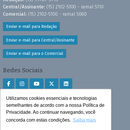
Central/Assinante:
(15) 2102-5100 - ramal 5110
Comercial:
(15) 2102-5100 - ramal 5060
Enviar e-mail para Redação
Enviar e-mail para Central/Assinante
Enviar e-mail para o Comercial
Redes Sociais
Utilizamos cookies essenciais e tecnologias
Faça download do aplicativo
semelhantes de acordo com a nossa Política de
Privacidade. Ao continuar navegando, você
Play Store e App Store
concorda com estas condições.
Saiba mais