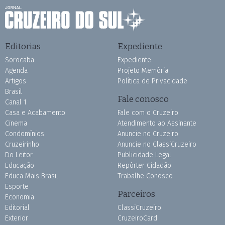
Editorias
Expediente
Sorocaba
Expediente
Agenda
Projeto Memória
Artigos
Política de Privacidade
Brasil
Fale conosco
Canal 1
Casa e Acabamento
Fale com o Cruzeiro
Cinema
Atendimento ao Assinante
Condomínios
Anuncie no Cruzeiro
Cruzeirinho
Anuncie no ClassiCruzeiro
Do Leitor
Publicidade Legal
Educação
Repórter Cidadão
Educa Mais Brasil
Trabalhe Conosco
Esporte
Parceiros
Economia
Editorial
ClassiCruzeiro
Exterior
CruzeiroCard