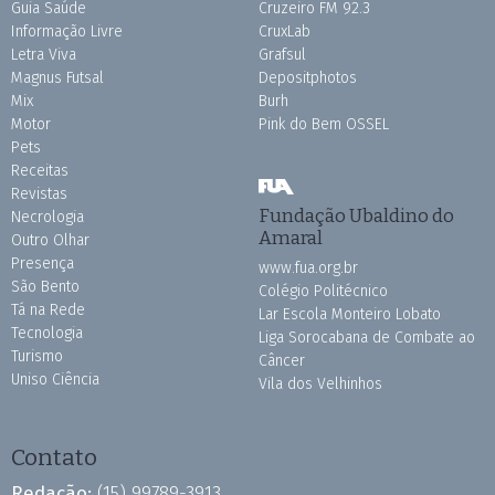
Guia Saúde
Cruzeiro FM 92.3
Informação Livre
CruxLab
Letra Viva
Grafsul
Magnus Futsal
Depositphotos
Mix
Burh
Motor
Pink do Bem OSSEL
Pets
Receitas
Revistas
Fundação Ubaldino do
Necrologia
Amaral
Outro Olhar
Presença
www.fua.org.br
São Bento
Colégio Politécnico
Tá na Rede
Lar Escola Monteiro Lobato
Tecnologia
Liga Sorocabana de Combate ao
Turismo
Câncer
Uniso Ciência
Vila dos Velhinhos
Contato
Redação:
(15) 99789-3913