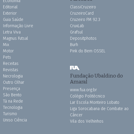
Economia
Editorial
ClassiCruzeiro
Exterior
CruzeiroCard
Guia Saúde
Cruzeiro FM 92.3
Informação Livre
CruxLab
Letra Viva
Grafsul
Magnus Futsal
Depositphotos
Mix
Burh
Motor
Pink do Bem OSSEL
Pets
Receitas
Revistas
Fundação Ubaldino do
Necrologia
Amaral
Outro Olhar
Presença
www.fua.org.br
São Bento
Colégio Politécnico
Tá na Rede
Lar Escola Monteiro Lobato
Tecnologia
Liga Sorocabana de Combate ao
Turismo
Câncer
Uniso Ciência
Vila dos Velhinhos