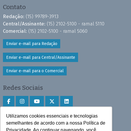
Contato
Redação:
(15) 99789-3913
Central/Assinante:
(15) 2102-5100 - ramal 5110
Comercial:
(15) 2102-5100 - ramal 5060
Enviar e-mail para Redação
Enviar e-mail para Central/Assinante
Enviar e-mail para o Comercial
Redes Sociais
Utilizamos cookies essenciais e tecnologias
Faça download do aplicativo
semelhantes de acordo com a nossa Política de
Privacidade. Ao continuar navegando, você
Play Store e App Store