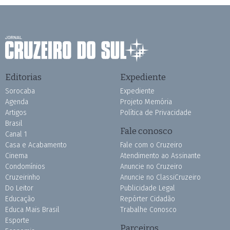
Editorias
Expediente
Sorocaba
Expediente
Agenda
Projeto Memória
Artigos
Política de Privacidade
Brasil
Fale conosco
Canal 1
Casa e Acabamento
Fale com o Cruzeiro
Cinema
Atendimento ao Assinante
Condomínios
Anuncie no Cruzeiro
Cruzeirinho
Anuncie no ClassiCruzeiro
Do Leitor
Publicidade Legal
Educação
Repórter Cidadão
Educa Mais Brasil
Trabalhe Conosco
Esporte
Parceiros