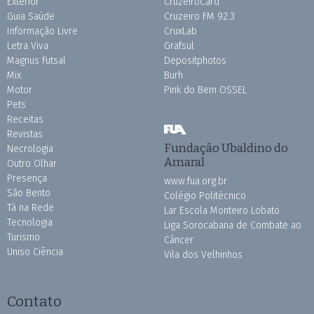
Exterior
CruzeiroCard
Guia Saúde
Cruzeiro FM 92.3
Informação Livre
CruxLab
Letra Viva
Grafsul
Magnus Futsal
Depositphotos
Mix
Burh
Motor
Pink do Bem OSSEL
Pets
Receitas
Revistas
Fundação Ubaldino do
Necrologia
Amaral
Outro Olhar
Presença
www.fua.org.br
São Bento
Colégio Politécnico
Tá na Rede
Lar Escola Monteiro Lobato
Tecnologia
Liga Sorocabana de Combate ao
Turismo
Câncer
Uniso Ciência
Vila dos Velhinhos
Contato