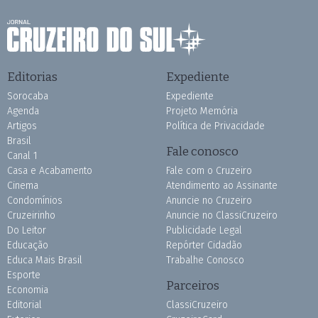
Editorias
Expediente
Sorocaba
Expediente
Agenda
Projeto Memória
Artigos
Política de Privacidade
Brasil
Fale conosco
Canal 1
Casa e Acabamento
Fale com o Cruzeiro
Cinema
Atendimento ao Assinante
Condomínios
Anuncie no Cruzeiro
Cruzeirinho
Anuncie no ClassiCruzeiro
Do Leitor
Publicidade Legal
Educação
Repórter Cidadão
Educa Mais Brasil
Trabalhe Conosco
Esporte
Parceiros
Economia
Editorial
ClassiCruzeiro