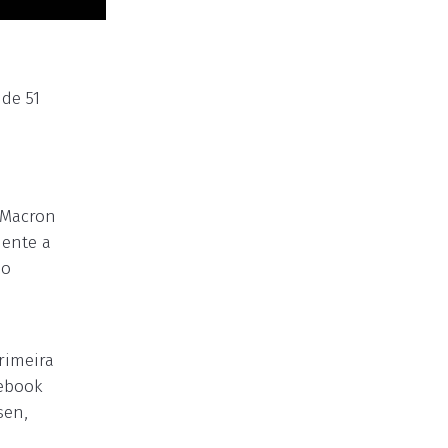
de 51
 Macron
dente a
so
rimeira
cebook
sen,