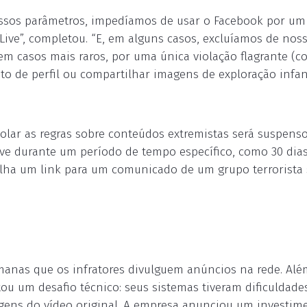
ssos parâmetros, impedíamos de usar o Facebook por um
ve”, completou. “E, em alguns casos, excluíamos de nos
em casos mais raros, por uma única violação flagrante (
 de perfil ou compartilhar imagens de exploração infanti
violar as regras sobre conteúdos extremistas será suspens
ive durante um período de tempo específico, como 30 dia
lha um link para um comunicado de um grupo terrorista
nas que os infratores divulguem anúncios na rede. Além
tou um desafio técnico: seus sistemas tiveram dificuldade
agens do vídeo original. A empresa anunciou um investim