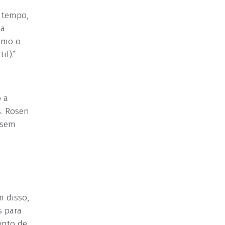
 tempo,
sa
como o
l).”
o a
s. Rosen
 sem
 disso,
s para
ento de