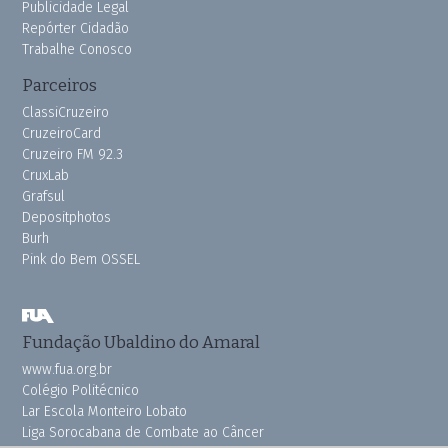
Publicidade Legal
Repórter Cidadão
Trabalhe Conosco
Parceiros
ClassiCruzeiro
CruzeiroCard
Cruzeiro FM 92.3
CruxLab
Grafsul
Depositphotos
Burh
Pink do Bem OSSEL
Fundação Ubaldino do Amaral
www.fua.org.br
Colégio Politécnico
Lar Escola Monteiro Lobato
Liga Sorocabana de Combate ao Câncer