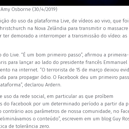
: Amy Osborne (30/4/2019)
ção do uso da plataforma Live, de vídeos ao vivo, que foi
hristchurch na Nova Zelândia para transmitir o massacre 
or ter demorado a interromper a transmissão do vídeo: as
 do Live. “É um bom primeiro passo”, afirmou a primeira-
aris para lançar ao lado do presidente francês Emmanuel
nto na internet. “O terrorista de 15 de março deixou evi
zada para propagar ódio. O Facebook deu um primeiro pas
ataforma”, declarou Ardern.
de uso da rede social, em particular as que proíbem
os do Facebook por um determinado período a partir da p
do contrário aos parâmetros de nossa comunidade, no Fa
, eliminávamos o conteúdo”, escrevem em um blog Guy Ro
ica de tolerância zero.