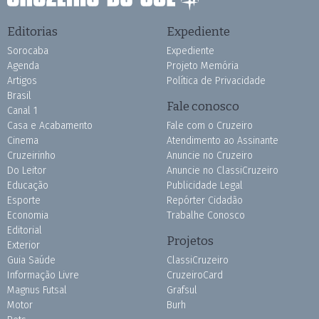
Editorias
Expediente
Sorocaba
Expediente
Agenda
Projeto Memória
Artigos
Política de Privacidade
Brasil
Fale conosco
Canal 1
Casa e Acabamento
Fale com o Cruzeiro
Cinema
Atendimento ao Assinante
Cruzeirinho
Anuncie no Cruzeiro
Do Leitor
Anuncie no ClassiCruzeiro
Educação
Publicidade Legal
Esporte
Repórter Cidadão
Economia
Trabalhe Conosco
Editorial
Projetos
Exterior
Guia Saúde
ClassiCruzeiro
Informação Livre
CruzeiroCard
Magnus Futsal
Grafsul
Motor
Burh