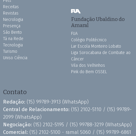
Pets
Receitas
Revistas
Fundação Ubaldino do
Necrologia
Amaral
Presença
São Bento
FUA
Tá na Rede
Colégio Politécnico
Tecnologia
Lar Escola Monteiro Lobato
Turismo
Liga Sorocabana de Combate ao
Uniso Ciência
Câncer
Vila dos Velhinhos
Pink do Bem OSSEL
Contato
Redação:
(15) 99789-3913
(WhatsApp)
Central de Relacionamento:
(15) 2102-5110 /
(15) 99789-
2099
(WhatsApp)
Negociação:
(15) 2102-5195 /
(15) 99788-3219
(WhatsApp)
Comercial:
(15) 2102-5100 - ramal 5060 /
(15) 99789-6861