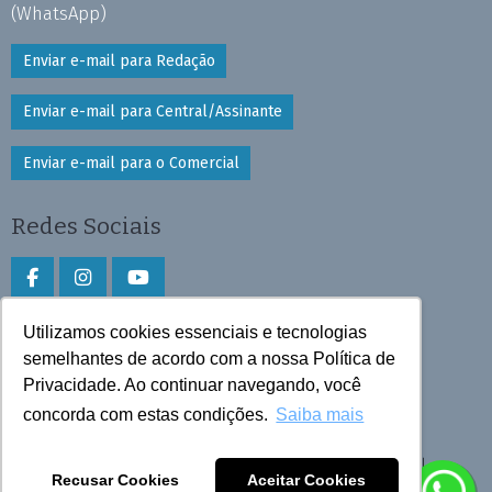
(WhatsApp)
Enviar e-mail para Redação
Enviar e-mail para Central/Assinante
Enviar e-mail para o Comercial
Redes Sociais
Utilizamos cookies essenciais e tecnologias
Faça download do aplicativo
semelhantes de acordo com a nossa Política de
Privacidade. Ao continuar navegando, você
Play Store e App Store
concorda com estas condições.
Saiba mais
Todos os direitos reservados © 2026 Cruzeiro do Sul
Recusar Cookies
Aceitar Cookies