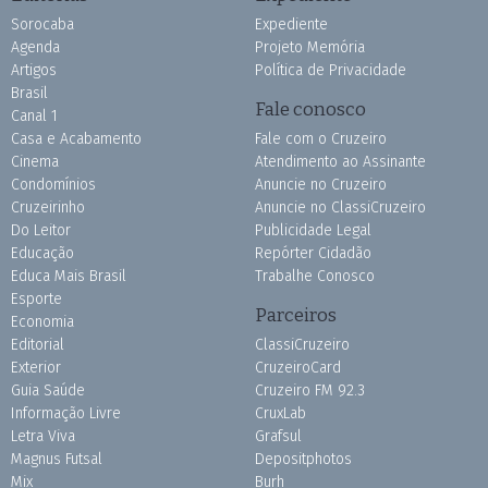
Sorocaba
Expediente
Agenda
Projeto Memória
Artigos
Política de Privacidade
Brasil
Fale conosco
Canal 1
Casa e Acabamento
Fale com o Cruzeiro
Cinema
Atendimento ao Assinante
Condomínios
Anuncie no Cruzeiro
Cruzeirinho
Anuncie no ClassiCruzeiro
Do Leitor
Publicidade Legal
Educação
Repórter Cidadão
Educa Mais Brasil
Trabalhe Conosco
Esporte
Parceiros
Economia
Editorial
ClassiCruzeiro
Exterior
CruzeiroCard
Guia Saúde
Cruzeiro FM 92.3
Informação Livre
CruxLab
Letra Viva
Grafsul
Magnus Futsal
Depositphotos
Mix
Burh