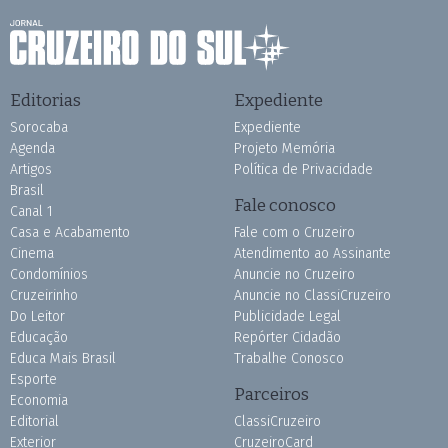
Editorias
Expediente
Sorocaba
Expediente
Agenda
Projeto Memória
Artigos
Política de Privacidade
Brasil
Fale conosco
Canal 1
Casa e Acabamento
Fale com o Cruzeiro
Cinema
Atendimento ao Assinante
Condomínios
Anuncie no Cruzeiro
Cruzeirinho
Anuncie no ClassiCruzeiro
Do Leitor
Publicidade Legal
Educação
Repórter Cidadão
Educa Mais Brasil
Trabalhe Conosco
Esporte
Parceiros
Economia
Editorial
ClassiCruzeiro
Exterior
CruzeiroCard