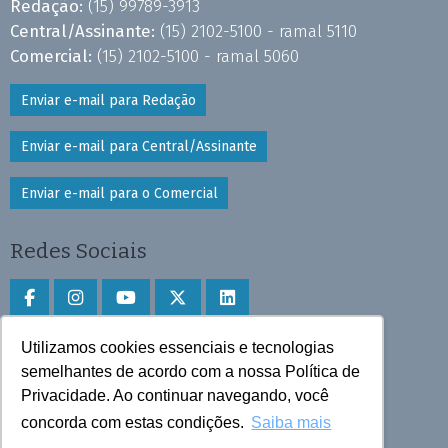
Redação:
(15) 99789-3913
Central/Assinante:
(15) 2102-5100 - ramal 5110
Comercial:
(15) 2102-5100 - ramal 5060
Enviar e-mail para Redação
Enviar e-mail para Central/Assinante
Enviar e-mail para o Comercial
Redes Sociais
Utilizamos cookies essenciais e tecnologias
Faça download do aplicativo
semelhantes de acordo com a nossa Política de
Privacidade. Ao continuar navegando, você
Play Store e App Store
concorda com estas condições.
Saiba mais