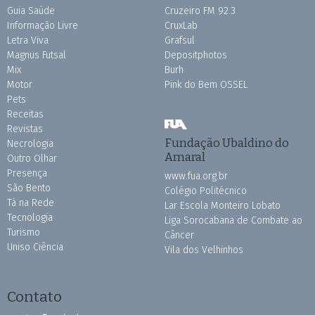
Guia Saúde
Cruzeiro FM 92.3
Informação Livre
CruxLab
Letra Viva
Grafsul
Magnus Futsal
Depositphotos
Mix
Burh
Motor
Pink do Bem OSSEL
Pets
Receitas
Revistas
Fundação Ubaldino do
Necrologia
Amaral
Outro Olhar
Presença
www.fua.org.br
São Bento
Colégio Politécnico
Tá na Rede
Lar Escola Monteiro Lobato
Tecnologia
Liga Sorocabana de Combate ao
Turismo
Câncer
Uniso Ciência
Vila dos Velhinhos
Contato