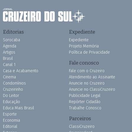
Editorias
Expediente
Sorocaba
Expediente
Agenda
Projeto Memória
Artigos
Política de Privacidade
Brasil
Fale conosco
Canal 1
Casa e Acabamento
Fale com o Cruzeiro
Cinema
Atendimento ao Assinante
Condomínios
Anuncie no Cruzeiro
Cruzeirinho
Anuncie no ClassiCruzeiro
Do Leitor
Publicidade Legal
Educação
Repórter Cidadão
Educa Mais Brasil
Trabalhe Conosco
Esporte
Parceiros
Economia
Editorial
ClassiCruzeiro