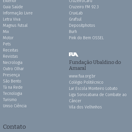
Exterior
CruzeiroCard
Guia Saúde
Cruzeiro FM 92.3
Informação Livre
CruxLab
Letra Viva
Grafsul
Magnus Futsal
Depositphotos
Mix
Burh
Motor
Pink do Bem OSSEL
Pets
Receitas
Revistas
Fundação Ubaldino do
Necrologia
Amaral
Outro Olhar
Presença
www.fua.org.br
São Bento
Colégio Politécnico
Tá na Rede
Lar Escola Monteiro Lobato
Tecnologia
Liga Sorocabana de Combate ao
Turismo
Câncer
Uniso Ciência
Vila dos Velhinhos
Contato