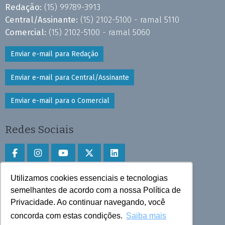
Redação:
(15) 99789-3913
Central/Assinante:
(15) 2102-5100 - ramal 5110
Comercial:
(15) 2102-5100 - ramal 5060
Enviar e-mail para Redação
Enviar e-mail para Central/Assinante
Enviar e-mail para o Comercial
Redes Sociais
Utilizamos cookies essenciais e tecnologias
Faça download do aplicativo
semelhantes de acordo com a nossa Política de
Privacidade. Ao continuar navegando, você
Play Store e App Store
concorda com estas condições.
Saiba mais