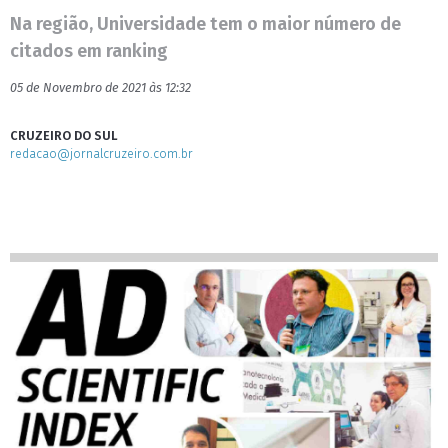
Na região, Universidade tem o maior número de
citados em ranking
05 de Novembro de 2021 às 12:32
CRUZEIRO DO SUL
redacao@jornalcruzeiro.com.br