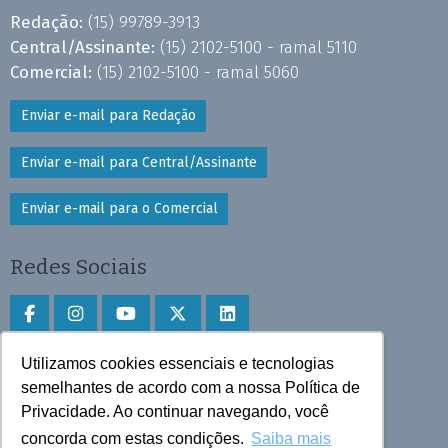
Redação:
(15) 99789-3913
Central/Assinante:
(15) 2102-5100 - ramal 5110
Comercial:
(15) 2102-5100 - ramal 5060
Enviar e-mail para Redação
Enviar e-mail para Central/Assinante
Enviar e-mail para o Comercial
Redes Sociais
Utilizamos cookies essenciais e tecnologias
Faça download do aplicativo
semelhantes de acordo com a nossa Política de
Play Store e App Store
Privacidade. Ao continuar navegando, você
concorda com estas condições.
Saiba mais