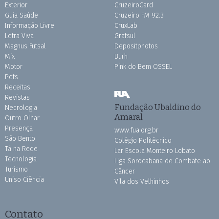
Exterior
CruzeiroCard
Guia Saúde
Cruzeiro FM 92.3
Informação Livre
CruxLab
Letra Viva
Grafsul
Magnus Futsal
Depositphotos
Mix
Burh
Motor
Pink do Bem OSSEL
Pets
Receitas
Revistas
Fundação Ubaldino do
Necrologia
Amaral
Outro Olhar
Presença
www.fua.org.br
São Bento
Colégio Politécnico
Tá na Rede
Lar Escola Monteiro Lobato
Tecnologia
Liga Sorocabana de Combate ao
Turismo
Câncer
Uniso Ciência
Vila dos Velhinhos
Contato