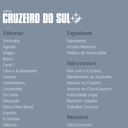
Editorias
Expediente
Sorocaba
Expediente
Agenda
Projeto Memória
Artigos
Política de Privacidade
Brasil
Fale conosco
Canal 1
Casa e Acabamento
Fale com o Cruzeiro
Cinema
Atendimento ao Assinante
Condomínios
Anuncie no Cruzeiro
Cruzeirinho
Anuncie no ClassiCruzeiro
Do Leitor
Publicidade Legal
Educação
Repórter Cidadão
Educa Mais Brasil
Trabalhe Conosco
Esporte
Parceiros
Economia
Editorial
ClassiCruzeiro